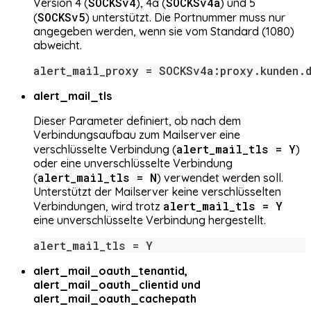
SOCKSv4
SOCKSv4a
Version 4 (
), 4a (
) und 5
SOCKSv5
(
) unterstützt. Die Portnummer muss nur
angegeben werden, wenn sie vom Standard (1080)
abweicht.
alert_mail_proxy = SOCKSv4a:proxy.kunden.
alert_mail_tls
Dieser Parameter definiert, ob nach dem
Verbindungsaufbau zum Mailserver eine
alert_mail_tls = Y
verschlüsselte Verbindung (
)
oder eine unverschlüsselte Verbindung
alert_mail_tls = N
(
) verwendet werden soll.
Unterstützt der Mailserver keine verschlüsselten
alert_mail_tls = Y
Verbindungen, wird trotz
eine unverschlüsselte Verbindung hergestellt.
alert_mail_tls = Y
alert_mail_oauth_tenantid,
alert_mail_oauth_clientid und
alert_mail_oauth_cachepath