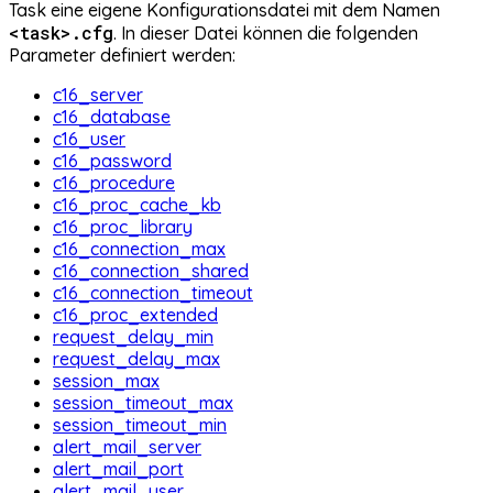
Task eine eigene Konfigurationsdatei mit dem Namen
<task>.cfg
. In dieser Datei können die folgenden
Parameter definiert werden:
c16_server
c16_database
c16_user
c16_password
c16_procedure
c16_proc_cache_kb
c16_proc_library
c16_connection_max
c16_connection_shared
c16_connection_timeout
c16_proc_extended
request_delay_min
request_delay_max
session_max
session_timeout_max
session_timeout_min
alert_mail_server
alert_mail_port
alert_mail_user